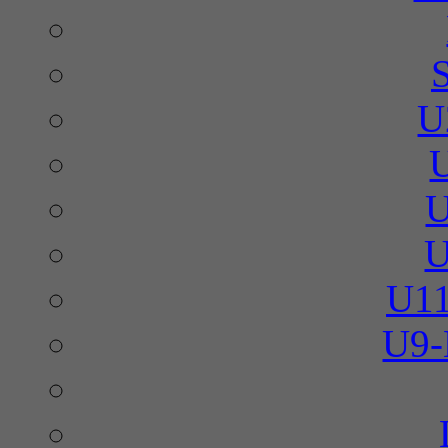
U
U
U
U11
U9-