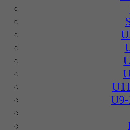
U
U
U
U11
U9-