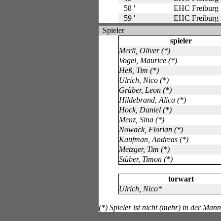
58 '
EHC Freiburg
59 '
EHC Freiburg
Spieler
spieler
Merli, Oliver (*)
Vogel, Maurice (*)
Heß, Tim (*)
Ulrich, Nico (*)
Gräber, Leon (*)
Hildebrand, Alica (*)
Hock, Daniel (*)
Menz, Sina (*)
Nowack, Florian (*)
Kaufman, Andreas (*)
Metzger, Tim (*)
Stüber, Timon (*)
torwart
Ulrich, Nico*
(*) Spieler ist nicht (mehr) in der Man