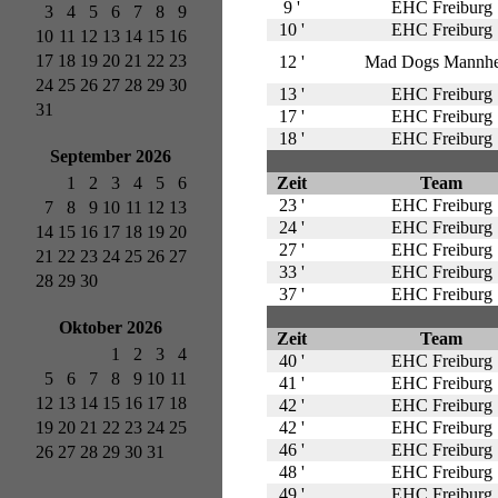
9 '
EHC Freiburg
3
4
5
6
7
8
9
10 '
EHC Freiburg
10
11
12
13
14
15
16
17
18
19
20
21
22
23
12 '
Mad Dogs Mannh
24
25
26
27
28
29
30
13 '
EHC Freiburg
31
17 '
EHC Freiburg
18 '
EHC Freiburg
September 2026
1
2
3
4
5
6
Zeit
Team
23 '
EHC Freiburg
7
8
9
10
11
12
13
24 '
EHC Freiburg
14
15
16
17
18
19
20
27 '
EHC Freiburg
21
22
23
24
25
26
27
33 '
EHC Freiburg
28
29
30
37 '
EHC Freiburg
Oktober 2026
Zeit
Team
1
2
3
4
40 '
EHC Freiburg
5
6
7
8
9
10
11
41 '
EHC Freiburg
12
13
14
15
16
17
18
42 '
EHC Freiburg
19
20
21
22
23
24
25
42 '
EHC Freiburg
46 '
EHC Freiburg
26
27
28
29
30
31
48 '
EHC Freiburg
49 '
EHC Freiburg