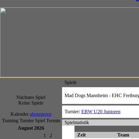
Spiele
Mad Dogs Mannheim - EHC Freibur
Nächstes Spiel
Keine Spiele
Turnier:
EBW U20 Junioren
Kalender
abonnieren
Training
Turnier
Spiel
Termin
Spielstatistik
August 2026
Zeit
Team
1
2